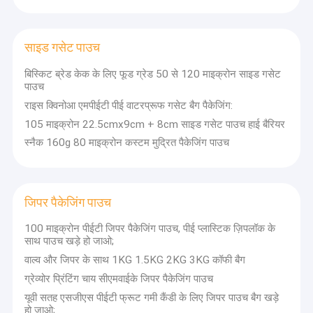
साइड गसेट पाउच
बिस्किट ब्रेड केक के लिए फूड ग्रेड 50 से 120 माइक्रोन साइड गसेट
पाउच
राइस क्विनोआ एमपीईटी पीई वाटरप्रूफ गसेट बैग पैकेजिंग:
105 माइक्रोन 22.5cmx9cm + 8cm साइड गसेट पाउच हाई बैरियर
स्नैक 160g 80 माइक्रोन कस्टम मुद्रित पैकेजिंग पाउच
जिपर पैकेजिंग पाउच
100 माइक्रोन पीईटी जिपर पैकेजिंग पाउच, पीई प्लास्टिक ज़िपलॉक के
घर
साथ पाउच खड़े हो जाओ;
Jiangyin Junnan पैकेजिंग कं, लिमिटेड ईमानदारी के साथ एक पेशेवर व्यापार उद्यम
वाल्व और जिपर के साथ 1KG 1.5KG 2KG 3KG कॉफी बैग
है। हमारे पास 1998 में स्थापित एक मूल कारखाना है। स्थिर विकास के 20 वर्षों के
उत्पादों
बाद,कारखाने में पूर्ण उत्पादन उपकरण और परिपक्व उत्पादन प्रौद्योगिकी हैकंपनी ने
ग्रेव्योर प्रिंटिंग चाय सीएमवाईके जिपर पैकेजिंग पाउच
डिजाइन, उत्पादन और बिक्री को एकीकृत करने वाला एक व्यावसायिक पैटर्न बनाया है।
हमारे बारे में
यूवी सतह एसजीएस पीईटी फ्रूट गमी कैंडी के लिए जिपर पाउच बैग खड़े
वर्तमान में, इसके पास लगभग 200 निर्माता हैं जिन्होंने दीर्घकालिक और स्थिर सहकारी
हो जाओ;