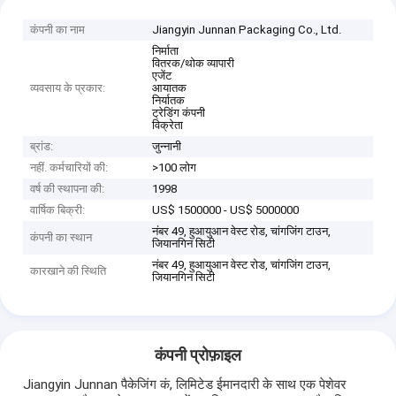
कंपनी का नाम
Jiangyin Junnan Packaging Co., Ltd.
निर्माता
वितरक/थोक व्यापारी
एजेंट
व्यवसाय के प्रकार:
आयातक
निर्यातक
ट्रेडिंग कंपनी
विक्रेता
ब्रांड:
जुन्नानी
नहीं. कर्मचारियों की:
>100 लोग
वर्ष की स्थापना की:
1998
वार्षिक बिक्री:
US$ 1500000 - US$ 5000000
नंबर 49, हुआयुआन वेस्ट रोड, चांगजिंग टाउन,
कंपनी का स्थान
जियानगिन सिटी
नंबर 49, हुआयुआन वेस्ट रोड, चांगजिंग टाउन,
कारखाने की स्थिति
जियानगिन सिटी
कंपनी प्रोफ़ाइल
Jiangyin Junnan पैकेजिंग कं, लिमिटेड ईमानदारी के साथ एक पेशेवर