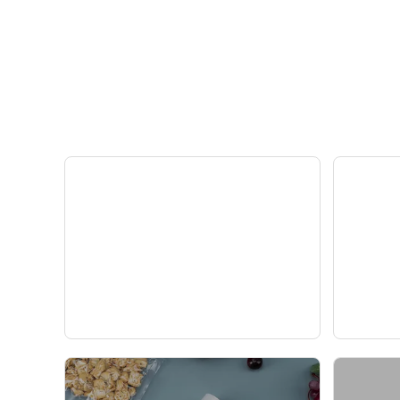
विभिन्न खाद्य जिपर स्टैंड बैग की
समुद्
विशेषताएं
पा प
— समाचार —