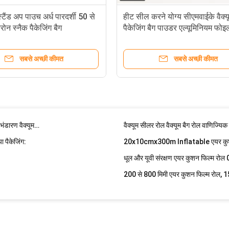
कपड़े पीए पीई के लिए घरेलू प्लास्टिक वैक्यूम
स्टैंड अप पाउच अर्ध पारदर्शी 50 से
हीट सील करने योग्य सीएमवाईके वैक्य
ोन स्नैक पैकेजिंग बैग
पैकेजिंग बैग पाउडर एल्यूमिनियम फोइ
70 से 100 माइक्रोन स्पेस सेवर बैग वैक्यू
कपड़े के लिए पुन: प्रयोज्य 80cmx100cm 
सबसे अच्छी कीमत
सबसे अच्छी कीमत
म रोल
28cmx500cm 0.085mm फूड सेवर वैक्
समुद्री भोजन पीई पीए वैक्यूम खाद्य मुह
25x500cmx0.16mm वाणिज्यिक वैक्यूम
2 रोल्स पैक वाणिज्यिक पीए नायलॉन वैक्यूम पैक भोजन के लिए उभरा हुआ भंडारण वैक्यूम सील सीलर बैग रोल
पैकेजिंग:
20x10cmx300m Inflatable एयर कुशन
धूल और यूवी संरक्षण एयर कुशन फिल्म रोल
200 से 800 मिमी एयर कुशन फिल्म रोल, 15
शॉकप्रूफ 15 से 30 माइक्रोन एयर कुशन फि
24x41cm इन्फ्लेटेबल एयर कुशन पैकेजिंग
50 से 75 माइक्रोन इन्फ्लेटेबल एयर बबल र