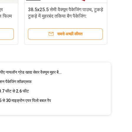
 स्टोरेज बैग:
ूम
38.5x25.5 सेमी वैक्यूम पैकेजिंग पाउच, टुकड़े
ल फिल्म
टुकड़े में मुहरबंद तकिया बैग पैकेजिंग:
म स्टोरेज बैग एसजीएस
वायु संपीड़न बैग
सबसे अच्छी कीमत
यूम सीलर रोल
र रोल 15cmx500cm घरेलू
 सीलर बैग पनरोक
वैक्यूम सीलर रोल वैक्यूम बैग रोल वाणिज्यिक पीए नायलॉन ग्रेड खाद्य सेवर वैक्यूम मुहर बैग रोल
 पैकेजिंग शॉकप्रूफ
 0.7 फीट से 2.6 फीट
 से 30 माइक्रोन एयर पिलो बबल रैप
ल्म रोल प्रभाव प्रतिरोध
थोक Inflatable एयर बबल एयर कुशन मशीन हाई स्पीड सीई प्रमाणन सुरक्षात्मक पैकेजिंग
 50 से 80 माइक्रोन
ैप सिंगल लेयर