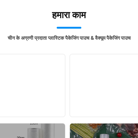
हमारा काम
चीन के अग्रणी प्रदाता प्लास्टिक पैकेजिंग पाउच & वैक्यूम पैकेजिंग पाउच
री भोजन मछली खाना ग्रेड
100 ग्राम, 200 ग्राम, 
े भोजन जमे हुए वैक्यूम बैग
ग्राम, 500 ग्राम के लि
अनुकूलन योग्य स्नैक पैके
— समाचार —
— समाचार —
बैग