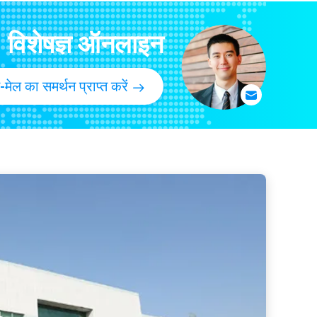
्फ्लेटेबल एयर कॉलम बैग
विशेषज्ञ ऑनलाइन
र कुशन पैकेजिंग
्राफ्ट उद्योग
-मेल का समर्थन प्राप्त करें
िंग, एसजीएस पैकेज रैपिंग पेपर
रेज बैग वाटरप्रूफ
 स्टोरेज बैग:
म स्टोरेज बैग एसजीएस
वायु संपीड़न बैग
यूम सीलर रोल
र रोल 15cmx500cm घरेलू
 सीलर बैग पनरोक
वैक्यूम सीलर रोल वैक्यूम बैग रोल वाणिज्यिक पीए नायलॉन ग्रेड खाद्य सेवर वैक्यूम मुहर बैग रोल