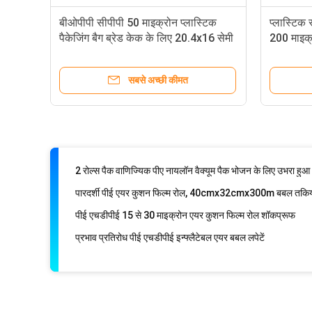
कपड़ों के गद्दे के लिए 50x70 सेमी वैक्यूम सक्शन स्टोरेज बैग
बीओपीपी सीपीपी 50 माइक्रोन प्लास्टिक
प्लास्टिक 
पैकेजिंग बैग ब्रेड केक के लिए 20.4x16 सेमी
200 माइक्र
Foldable 40x60cm PAPE वैक्यूम सक्शन स्टोरेज बैग
पंप पनरोक के साथ 80 से 120 माइक्रोन वैक्यूम सक्शन स्टोरेज बैग
सबसे अच्छी कीमत
वाणिज्यिक पीए नायलॉन पैकेजिंग फिल्म रोल, 0.18 मिमी खाद्य सेवर वैक्यू
एम्बॉस्ड 3.5 मिल 30x500cm फ़ूडसेवर वैक्यूम सील रोल्स
3.5 मील साफ़ और उभरा हुआ वैक्यूम सीलर 90 माइक्रोन रोल करता है
पारदर्शी पीई एयर कुशन फिल्म रोल, 40cmx32cmx300m बबल तकिया 
पीई एचडीपीई 15 से 30 माइक्रोन एयर कुशन फिल्म रोल शॉकप्रूफ
प्रभाव प्रतिरोध पीई एचडीपीई इन्फ्लैटेबल एयर बबल लपेटें
एचडीपीई 20 माइक्रोन 200mmx100mm एयर बबल फिल्म रोल
20 सेमी एचडीपीई एयर कॉलम कुशन बैग परिवहन संरक्षण
60 से 80 माइक्रोन एयर कॉलम कुशन बैग स्ट्रेच प्रूफ
शॉक प्रतिरोध 100 माइक्रोन एयर कॉलम कुशन बैग 2cm