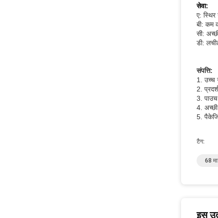
सेवा:
ए: स्थिर
बी: कम क
सी: अच्छ
डी: लचीली
संपत्ति:
1. उच्च 
2. प्रद
3. पाउच
4. अच्छी 
5. पैकेज
टैग:
68 मा
इस उत्