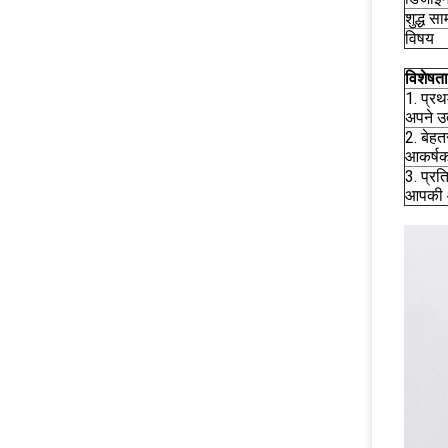
शुद्ध सा
विषय
विशेषता
1. प्रथ
अपने उत
2. बेहत
आकर्षक
3. प्रति
आपकी आ