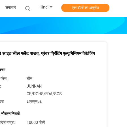
Hindi
समाचार
एक बोली का अनुरोध
 साइड सील फ्लैट पाउच, ग्रेवर प्रिंटिंग एल्यूमिनियम पैकेजिंग
िवरण:
 प्लेस:
चीन
:
JUNNAN
CE/ROHS/FDA/SGS
्या:
३एसएस०६
 नौवहन नियमों:
देश मात्रा:
10000 पीसी