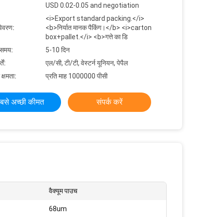
USD 0.02-0.05 and negotiation
<i>Export standard packing.</i>
विवरण:
<b>निर्यात मानक पैकिंग।</b> <i>carton
box+pallet.</i> <b>गत्ते का डि
 समय:
5-10 दिन
ें:
एल/सी, टी/टी, वेस्टर्न यूनियन, पेपैल
 क्षमता:
प्रति माह 1000000 पीसी
बसे अच्छी कीमत
संपर्क करें
वैक्यूम पाउच
68um