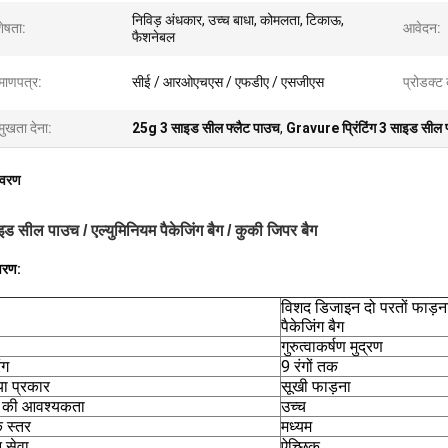
निविड़ अंधकार, उच्च बाधा, कोमलता, टिकाऊ,
शेषता:
आवेदन:
फैशनेबल
रमाणपत्र:
सीई / आरओएचएस / एफडीए / एसजीएस
प्रोडक्ट
मुखता देना:
25g 3 साइड सील फ्लैट पाउच
,
Gravure प्रिंटिंग 3 साइड सील 
िवरण
इड सील पाउच / एल्युमिनियम पैकेजिंग बैग / कुकी जिपर बैग
वरण:
विशद डिजाइन दो परतों फाड़ना
पैकेजिंग बैग
गुरुत्वाकर्षण मुद्रण
ंग
9 रंगों तक
या प्रकार
सूखी फाड़ना
ता की आवश्यकता
उच्च
 स्तर
मध्यम
 सेवा
ऐच्छिक