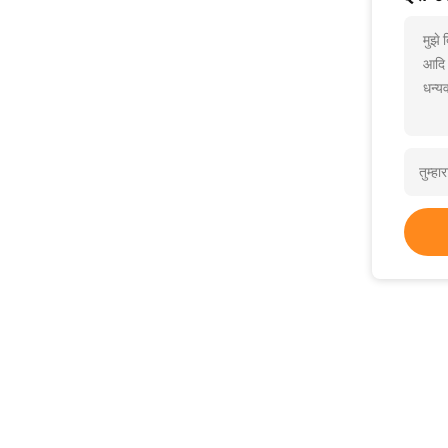
मुझे 
आदि
धन्यव