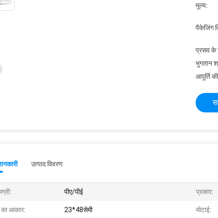
मूल्य:
पैकेजिंग 
प्रसव के
भुगतान शर्त
आपूर्ति की
स
जानकारी
उत्पाद विवरण
ग्री:
पीए/पीई
प्रकार:
ग का आकार:
23*48सेमी
मोटाई: