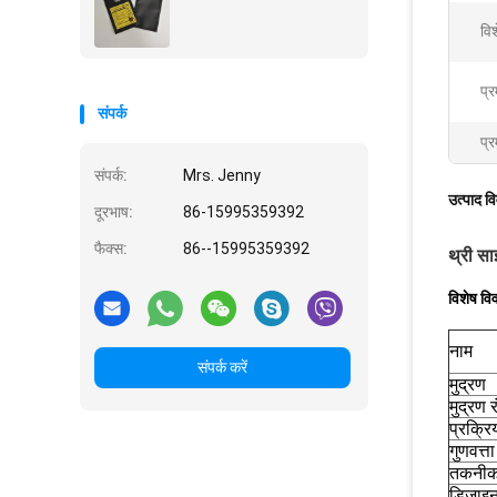
वि
प्
संपर्क
प्र
संपर्क:
Mrs. Jenny
उत्पाद व
दूरभाष:
86-15995359392
फैक्स:
86--15995359392
थ्री सा
विशेष वि
नाम
संपर्क करें
मुद्रण
मुद्रण र
प्रक्रि
गुणवत्
तकनीक
डिजाइन