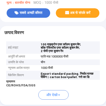
मूल्य：बातचीत योग्य
MOQ：1000 पीसी
सबसे अच्छी कीमत
अब से संपर्क करें
उत्पाद विवरण
,
100 माइक्रोन एयर कॉलम कुशन बैग
हाई लाइट
,
शॉक रेसिस्टेंस एयर कॉलम कुशन बैग
2 सेमी एयर कुशन रैप
आपूर्ति की क्षमता
प्रति माह 1000000 पीसी
उत्पत्ति के प्लेस
चीन
न्यूनतम आदेश मात्रा
1000 पीसी
Export standard packing.
निर्यात मानक
पैकेजिंग विवरण
पैकिंग।
carton box+pallet.
गत्ते का डि
प्रमाणन
CE/ROHS/FDA/SGS
और देखो