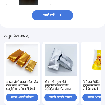
जारी रखें
अनुशंसित उत्पाद
कस्टम लोगो साइड गसेट फ्लैट
थोक नमी-प्रूफ पीई
डिजिटल प्रिंटिंग अन
बॉटम स्टैंड अप पाउच
एल्यूमीनियम पाउडर बैग
मुद्रित प्लास्टिक एल्
एल्यूमिनियम फॉयल टी बैग हीट
लेमिनेटेड हीट सील साइड
पन्नी बैग कॉफी नाश्त
सील के साथ CPP और PE
गसेट वैक्यूम पाउच एल्यूमीनियम
तरफ सील बैग फ्लैट 
प्लास्टिक खाद्य पैकेजिंग
फॉयल फॉर स्टोरेज
सील बैग
सबसे अच्छी कीमत
सबसे अच्छी कीमत
सबसे अच्छी 