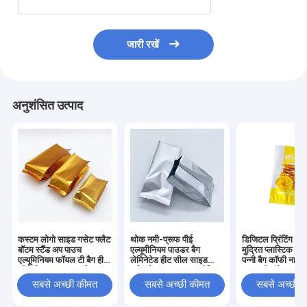
जारी रखें
अनुशंसित उत्पाद
कस्टम लोगो साइड गसेट फ्लैट
थोक नमी-प्रूफ पीई
डिजिटल प्रिंटिंग अन
बॉटम स्टैंड अप पाउच
एल्यूमीनियम पाउडर बैग
मुद्रित प्लास्टिक एल्
एल्यूमिनियम फॉयल टी बैग हीट
लेमिनेटेड हीट सील साइड
पन्नी बैग कॉफी नाश्त
सील के साथ CPP और PE
गसेट वैक्यूम पाउच एल्यूमीनियम
तरफ सील बैग फ्लैट 
प्लास्टिक खाद्य पैकेजिंग
फॉयल फॉर स्टोरेज
सील बैग
सबसे अच्छी कीमत
सबसे अच्छी कीमत
सबसे अच्छी 