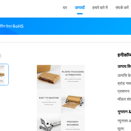
घर
उत्पादों
हमारे बारे में
संपर्क करें
 रैपिंग पेपर RoHS
हनीकॉम्
उत्पाद व
उत्पत्ति के
ब्रांड नाम
प्रमाणन:
मॉडल संख
भुगतान &
न्यूनतम आ
मूल्य: