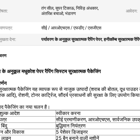
तंग सील, सुपर टिकाऊ, निविड़ अंधकार,
शेषता:
आवेदन:
अंतरिक्ष बचाओ, भंडारण
रमाणपत्र:
सीई / आरओएचएस / एफडीए / एसजीएस
मुखता देना:
पर्यावरण के अनुकूल सुरक्षात्मक रैपिंग पेपर
,
हनीकॉम्ब सुरक्षात्मक रैपि
िवरण
ण के अनुकूल मधुकोश पेपर रैपिंग सिस्टम सुरक्षात्मक पैकेजिंग
र्णन
रक्षात्मक पैकेजिंग यह व्यापक रूप से नाजुक उत्पादों (शराब की बोतल, दूध पाउडर कै
िस्क आदि), रोशनी, टोनर कार्ट्रिज, सौंदर्य प्रसाधनों की सुरक्षा के लिए उपयोग किय
ाद पैकेजिंग का नया चलन है।
 शुल्क आदेश
स्वीकार करना
पत्र
सीई प्रमाणीकरण, आरओएचएस, सार्वजनिक उपक
बिंदु
बुद्धिमान नियंत्रण
ान और विकास
5 पेशेवर डिजाइनर
न लाइन
25 बैग बनाने वाली मशीनें