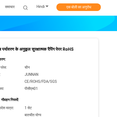
Hindi
समाचार
एक बोली का अनुरोध
ब पर्यावरण के अनुकूल सुरक्षात्मक रैपिंग पेपर RoHS
िवरण:
 प्लेस:
चीन
:
JUNNAN
CE/ROHS/FDA/SGS
्या:
पीसीएम01
 नौवहन नियमों:
देश मात्रा:
1 सेट
बातचीत योग्य