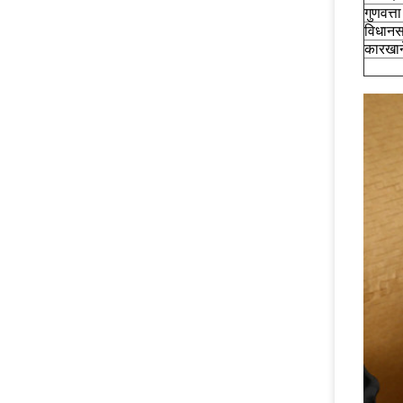
गुणवत्त
विधानस
कारखान