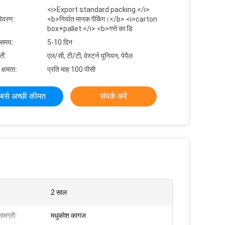
<i>Export standard packing.</i>
विवरण:
<b>निर्यात मानक पैकिंग।</b> <i>carton
box+pallet.</i> <b>गत्ते का डि
 समय:
5-10 दिन
ें:
एल/सी, टी/टी, वेस्टर्न यूनियन, पेपैल
 क्षमता:
प्रति माह 100 पीसी
बसे अच्छी कीमत
संपर्क करें
2 साल
सामग्री:
मधुकोश कागज