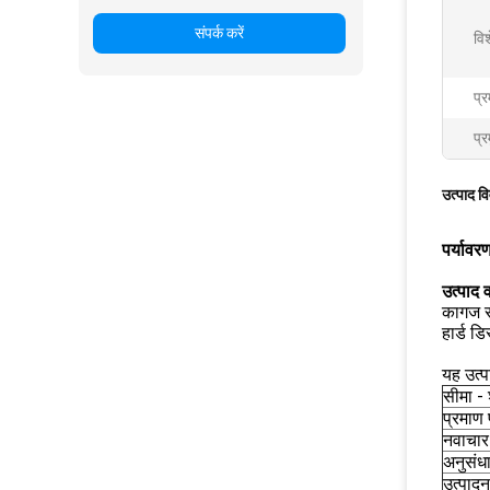
संपर्क करें
वि
प्
प्र
उत्पाद व
पर्यावर
उत्पाद व
कागज सु
हार्ड ड
यह उत्प
सीमा -
प्रमाण 
नवाचार 
अनुसंध
उत्पाद