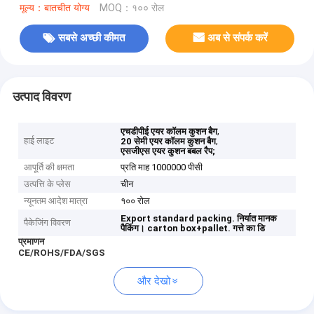
मूल्य：बातचीत योग्य
MOQ：१०० रोल
सबसे अच्छी कीमत
अब से संपर्क करें
उत्पाद विवरण
,
एचडीपीई एयर कॉलम कुशन बैग
हाई लाइट
,
20 सेमी एयर कॉलम कुशन बैग
एसजीएस एयर कुशन बबल रैप;
आपूर्ति की क्षमता
प्रति माह 1000000 पीसी
उत्पत्ति के प्लेस
चीन
न्यूनतम आदेश मात्रा
१०० रोल
Export standard packing.
निर्यात मानक
पैकेजिंग विवरण
पैकिंग।
carton box+pallet.
गत्ते का डि
प्रमाणन
CE/ROHS/FDA/SGS
और देखो