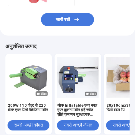
जारी रखें
अनुशंसित उत्पाद
200W 110 वोल्ट से 220
थोक Inflatable एयर बबल
20x10cmx300m
वोल्ट एयर पिलो पैकेजिंग मशीन
एयर कुशन मशीन हाई स्पीड
पिलो बबल रैप
सीई प्रमाणन सुरक्षात्मक
पैकेजिंग
सबसे अच्छी कीमत
सबसे अच्छी कीमत
सबसे अच्छी 