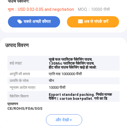
पाउच पैकेजिंग:
मूल्य：USD 0.02-0.05 and negotiation
MOQ：10000 पीसी
सबसे अच्छी कीमत
अब से संपर्क करें
उत्पाद विवरण
,
सूखे फल प्लास्टिक पैकेजिंग पाउच
हाई लाइट
,
130Mic प्लास्टिक पैकेजिंग पाउच
हीट सील पाउच पैकेजिंग खड़े हो जाओ:
आपूर्ति की क्षमता
प्रति माह 1000000 पीसी
उत्पत्ति के प्लेस
चीन
न्यूनतम आदेश मात्रा
10000 पीसी
Export standard packing.
निर्यात मानक
पैकेजिंग विवरण
पैकिंग।
carton box+pallet.
गत्ते का डि
प्रमाणन
CE/ROHS/FDA/SGS
और देखो