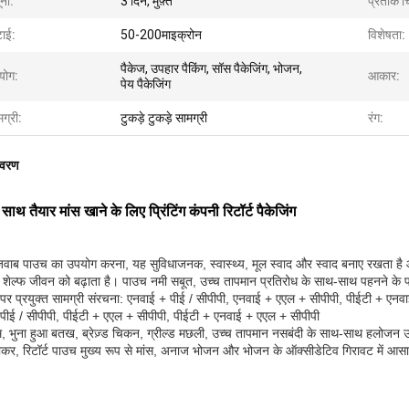
ना:
3 दिन, मुफ़्त
प्रतीक चि
टाई:
50-200माइक्रोन
विशेषता:
पैकेज, उपहार पैकिंग, सॉस पैकेजिंग, भोजन,
योग:
आकार:
पेय पैकेजिंग
ग्री:
टुकड़े टुकड़े सामग्री
रंग:
िवरण
 साथ तैयार मांस खाने के लिए प्रिंटिंग कंपनी रिटॉर्ट पैकेजिंग
 जवाब पाउच का उपयोग करना, यह सुविधाजनक, स्वास्थ्य, मूल स्वाद और स्वाद बनाए रखता है
शेल्फ जीवन को बढ़ाता है। पाउच नमी सबूत, उच्च तापमान प्रतिरोध के साथ-साथ पहनने के प
र प्रयुक्त सामग्री संरचना: एनवाई + पीई / सीपीपी, एनवाई + एएल + सीपीपी, पीईटी + एनवा
पीई / सीपीपी, पीईटी + एएल + सीपीपी, पीईटी + एनवाई + एएल + सीपीपी
, भुना हुआ बतख, ब्रेज़्ड चिकन, ग्रील्ड मछली, उच्च तापमान नसबंदी के साथ-साथ हलोजन उत्
कर, रिटॉर्ट पाउच मुख्य रूप से मांस, अनाज भोजन और भोजन के ऑक्सीडेटिव गिरावट में आसा