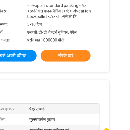
<i>Export standard packing.</i>
विवरण:
<b>निर्यात मानक पैकिंग।</b> <i>carton
box+pallet.</i> <b>गत्ते का डि
 समय:
5-10 दिन
ें:
एल/सी, टी/टी, वेस्टर्न यूनियन, पेपैल
 क्षमता:
प्रति माह 1000000 पीसी
बसे अच्छी कीमत
संपर्क करें
 का प्रकार:
पीए/एनवाई
लिंग:
गुरुत्वाकर्षण मुद्रण