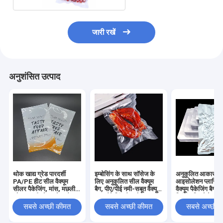
जारी रखें
अनुशंसित उत्पाद
थोक खाद्य ग्रेड पारदर्शी
इम्बोसिंग के साथ सॉसेज के
अनुकूलित आकार ए
PA/PE हीट सील वैक्यूम
लिए अनुकूलित सील वैक्यूम
आइसोलेशन प्लास्टिक
सीलर पैकेजिंग, मांस, मछली
बैग, पीए/पीई नमी-सबूत वैक्यूम
वैक्यूम पैकेजिंग बैग, रो
और समुद्री भोजन के फ्लैट
खाद्य पैकेजिंग बैग और खाद्य बैग
प्रिंटिंग डिस्पोजेबल श
वैक्यूम बैग के लिए
जीवन का विस्तार
सबसे अच्छी कीमत
सबसे अच्छी कीमत
सबसे अच्छी 