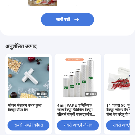
जारी रखें
अनुशंसित उत्पाद
भोजन भंडारण उभरा हुआ
4mil PAPE वाणिज्यिक
11 "एक्स 50 'फूड 
वैक्यूम सील बैग
खाद्य वैक्यूम पैकेजिंग वैक्यूम
वैक्यूम सीलर बैग रोल 
सीलर्स कंपनी एक्सट्रूडेड
रोल बैग घरेलू के लि
फिल्म बैग वैक्यूम सीलर
सबसे अच्छी कीमत
सबसे अच्छी कीमत
सबसे अच्छी 