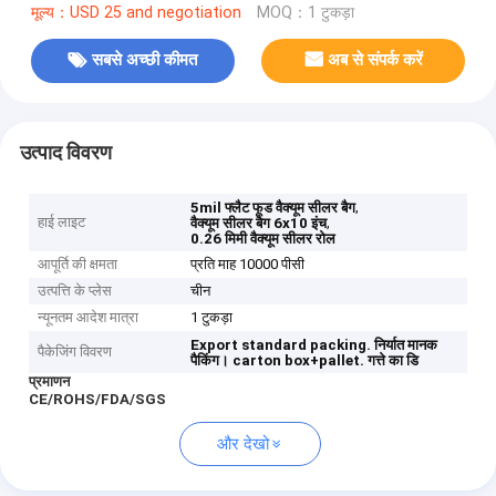
मूल्य：USD 25 and negotiation
MOQ：1 टुकड़ा
सबसे अच्छी कीमत
अब से संपर्क करें
उत्पाद विवरण
,
5mil फ्लैट फूड वैक्यूम सीलर बैग
हाई लाइट
,
वैक्यूम सीलर बैग 6x10 इंच
0.26 मिमी वैक्यूम सीलर रोल
आपूर्ति की क्षमता
प्रति माह 10000 पीसी
उत्पत्ति के प्लेस
चीन
न्यूनतम आदेश मात्रा
1 टुकड़ा
Export standard packing.
निर्यात मानक
पैकेजिंग विवरण
पैकिंग।
carton box+pallet.
गत्ते का डि
प्रमाणन
CE/ROHS/FDA/SGS
और देखो